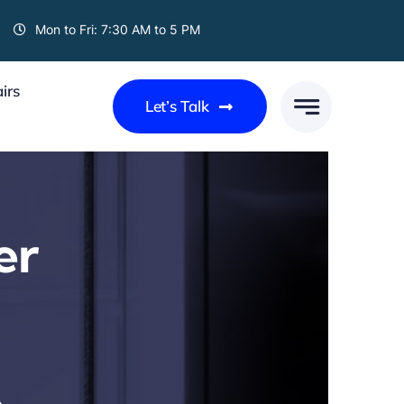
Mon to Fri: 7:30 AM to 5 PM
irs
Let’s Talk
er