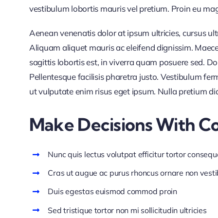
vestibulum lobortis mauris vel pretium. Proin eu magna
Aenean venenatis dolor at ipsum ultricies, cursus ul
Aliquam aliquet mauris ac eleifend dignissim. Maece
sagittis lobortis est, in viverra quam posuere sed. 
Pellentesque facilisis pharetra justo. Vestibulum f
ut vulputate enim risus eget ipsum. Nulla pretium di
Make Decisions With C
Nunc quis lectus volutpat efficitur tortor consequ
Cras ut augue ac purus rhoncus ornare non vest
Duis egestas euismod commod proin
Sed tristique tortor non mi sollicitudin ultricies