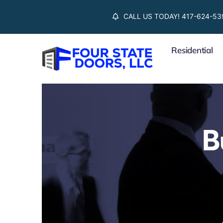
Skip
CALL US TODAY! 417-624-53
to
content
Residential
B