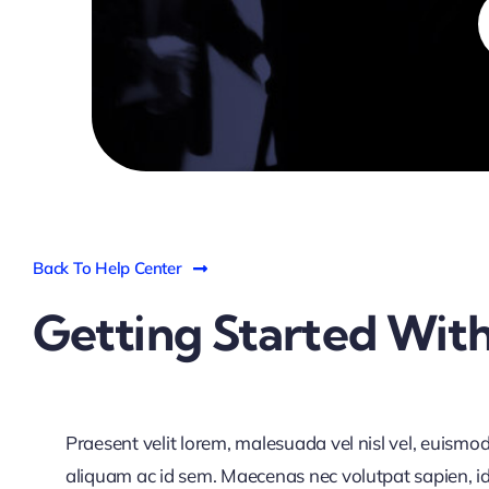
S
f
Back To Help Center
Getting Started With
Praesent velit lorem, malesuada vel nisl vel, euismo
aliquam ac id sem. Maecenas nec volutpat sapien, id 