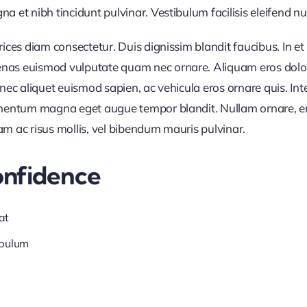
 et nibh tincidunt pulvinar. Vestibulum facilisis eleifend null
trices diam consectetur. Duis dignissim blandit faucibus. In 
nas euismod vulputate quam nec ornare. Aliquam eros dolor, 
Donec aliquet euismod sapien, ac vehicula eros ornare quis. I
ermentum magna eget augue tempor blandit. Nullam ornare, ero
am ac risus mollis, vel bibendum mauris pulvinar.
onfidence
at
ibulum