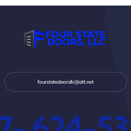
fourstatedoorsllc@att.net
7- 624-5